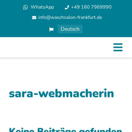
Zum
WhatsApp
+49 160 7969990
Inhalt
info@waschsalon-frankfurt.de
springen
Deutsch
Tog
Nav
sara-webmacherin
Keine Beiträge gefunden